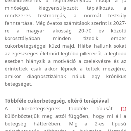
késleltetésének a leghatékonyabb módja a jó
minőségű, kiegyensúlyozott táplálkozás, a
rendszeres testmozgás, a normál testsúly
fenntartása. Még óvatos számítások szerint is 2027-
re a magyar lakosság 20-70 év közötti
korosztályában minden tizedik ember
cukorbetegséggel küzd majd. Hiába hallunk sokat
az egészséges életmód legfőbb pilléreiről, a legtöbb
esetben hiányzik a motiváció a cselekvésre és az
érintettek csak akkor lépnek a tettek mezejére,
amikor diagnosztizálnak náluk egy krónikus
betegséget.
Többféle cukorbetegség, eltérő terápiával
A cukorbetegségnek többféle típusát
[1]
különböztetjük meg attól függően, hogy mi áll a
betegség hátterében. Míg a 2-es típusú