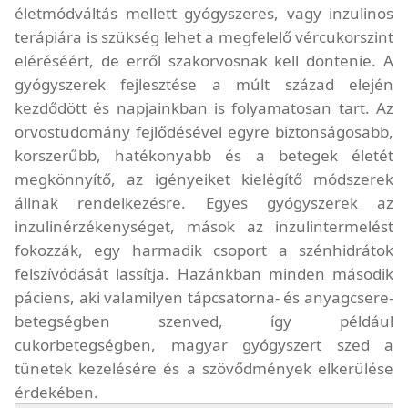
életmódváltás mellett gyógyszeres, vagy inzulinos
terápiára is szükség lehet a megfelelő vércukorszint
eléréséért, de erről szakorvosnak kell döntenie. A
gyógyszerek fejlesztése a múlt század elején
kezdődött és napjainkban is folyamatosan tart. Az
orvostudomány fejlődésével egyre biztonságosabb,
korszerűbb, hatékonyabb és a betegek életét
megkönnyítő, az igényeiket kielégítő módszerek
állnak rendelkezésre. Egyes gyógyszerek az
inzulinérzékenységet, mások az inzulintermelést
fokozzák, egy harmadik csoport a szénhidrátok
felszívódását lassítja. Hazánkban minden második
páciens, aki valamilyen tápcsatorna- és anyagcsere-
betegségben szenved, így például
cukorbetegségben, magyar gyógyszert szed a
tünetek kezelésére és a szövődmények elkerülése
érdekében.