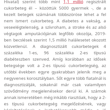
Hivatal) szerint több mint
1,1 millió
regisztrált
cukorbeteg él – közöttük 5000 gyermek -, de a
kezelt betegek számának többszöröse lehet a fel
nem ismert cukorbeteg. A diabetes a vakság, a
veseelégtelenség, a szívroham, a stroke és az alsó
végtagok amputációjának legfőbb okozója, 2019-
ben becslések szerint 1,5 millió halálesetet okozott
közvetlenül.
A diagnosztizált cukorbetegek 4
százaléka 1-es, 96 százaléka 2-es típusú
diabéteszben szenved. Amíg korábban az idősek
betegsége volt a 2-es típusú cukorbetegség, az
utóbbi években egyre gyakrabban jelenik meg a
negyvenes korosztályban. Sőt egyre több fiatalnál is
diagnosztizálják, sokaknál már csak valamilyen
szövődmény megjelenésekor derül ki.
A számok
annak ismeretében még inkább riasztóak, hogy a 2-
es típusú cukorbetegség megelőzésének, vagy