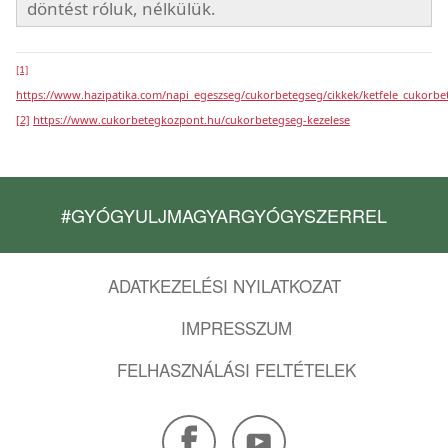
döntést róluk, nélkülük.
[1]
https://www.hazipatika.com/napi_egeszseg/cukorbetegseg/cikkek/ketfele_cukorb
[2]
https://www.cukorbetegkozpont.hu/cukorbetegseg-kezelese
#GYÓGYULJMAGYARGYÓGYSZERREL
ADATKEZELÉSI NYILATKOZAT
IMPRESSZUM
FELHASZNÁLÁSI FELTÉTELEK