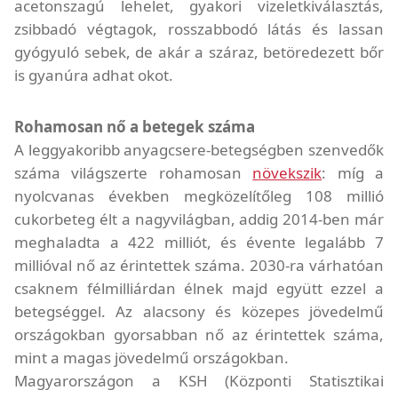
acetonszagú lehelet, gyakori vizeletkiválasztás,
zsibbadó végtagok, rosszabbodó látás és lassan
gyógyuló sebek, de akár a száraz, betöredezett bőr
is gyanúra adhat okot.
Rohamosan nő a betegek száma
A leggyakoribb anyagcsere-betegségben szenvedők
száma világszerte rohamosan
növekszik
: míg a
nyolcvanas években megközelítőleg 108 millió
cukorbeteg élt a nagyvilágban, addig 2014-ben már
meghaladta a 422 milliót, és évente legalább 7
millióval nő az érintettek száma. 2030-ra várhatóan
csaknem félmilliárdan élnek majd együtt ezzel a
betegséggel. Az alacsony és közepes jövedelmű
országokban gyorsabban nő az érintettek száma,
mint a magas jövedelmű országokban.
Magyarországon a KSH (Központi Statisztikai