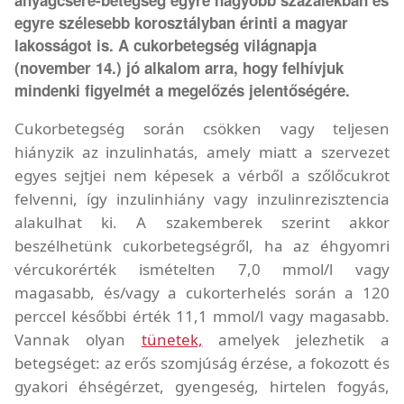
egyre szélesebb korosztályban érinti a magyar
lakosságot is. A cukorbetegség világnapja
(november 14.) jó alkalom arra, hogy felhívjuk
mindenki figyelmét a megelőzés jelentőségére.
Cukorbetegség során csökken vagy teljesen
hiányzik az inzulinhatás, amely miatt a szervezet
egyes sejtjei nem képesek a vérből a szőlőcukrot
felvenni, így inzulinhiány vagy inzulinrezisztencia
alakulhat ki. A szakemberek szerint akkor
beszélhetünk cukorbetegségről, ha az éhgyomri
vércukorérték ismételten 7,0 mmol/l vagy
magasabb, és/vagy a cukorterhelés során a 120
perccel későbbi érték 11,1 mmol/l vagy magasabb.
Vannak olyan
tünetek,
amelyek jelezhetik a
betegséget: az erős szomjúság érzése, a fokozott és
gyakori éhségérzet, gyengeség, hirtelen fogyás,