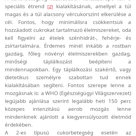
speciális étrend
kialakításának, amellyel a túl
[2]
magas és a túl alacsony vércukorszint elkerülése a
cél. Fontos, hogy minimálisra csökkentsük a
hozzáadott cukrokat tartalmazó élelmiszereket, oda
kell figyelni az ételek szénhidrát-, fehérje- és
zsírtartalmára. Érdemes minél inkább a rostban
gazdag, főleg növényi élelmiszerekben gazdag,
minőségi táplálkozást beépíteni a
mindennapokban. Egy táplálkozási szakértő, vagy
dietetikus személyre szabottan tud ennek
kialakításában segíteni. Fontos szerepe lenne a
mozgásnak is: a WHO (Egészségügyi Világszervezet)
legújabb ajánlása szerint legalább heti 150 perc
közepes intenzitású aerob mozgás lenne
mindenkinek ajánlott a kiegyensúlyozott életmód
érdekében.
A 2-es típusú cukorbetegség esetén az