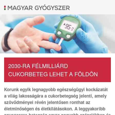
2030-RA FÉLMILLIÁRD
CUKORBETEG LEHET A FÖLDÖN
Korunk egyik legnagyobb egészségügyi kockázatát
a világ lakosságára a cukorbetegség jelenti, amely
szövődményei révén jelentősen ronthat az
életminőségen és életkilátásokon. A leggyakoribb
anyagcsere-betegség egyre nagyobb százalékban és