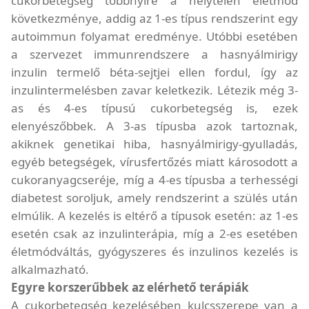
cukorbetegség többnyire a helytelen életmód
következménye, addig az 1-es típus rendszerint egy
autoimmun folyamat eredménye. Utóbbi esetében
a szervezet immunrendszere a hasnyálmirigy
inzulin termelő béta-sejtjei ellen fordul, így az
inzulintermelésben zavar keletkezik. Létezik még 3-
as és 4-es típusú cukorbetegség is, ezek
elenyészőbbek. A 3-as típusba azok tartoznak,
akiknek genetikai hiba, hasnyálmirigy-gyulladás,
egyéb betegségek, vírusfertőzés miatt károsodott a
cukoranyagcseréje, míg a 4-es típusba a terhességi
diabetest soroljuk, amely rendszerint a szülés után
elmúlik. A kezelés is eltérő a típusok esetén: az 1-es
esetén csak az inzulinterápia, míg a 2-es esetében
életmódváltás, gyógyszeres és inzulinos kezelés is
alkalmazható.
Egyre korszerűbbek az elérhető terápiák
A cukorbetegség kezelésében kulcsszerepe van a