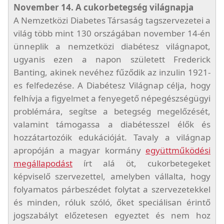
November 14. A cukorbetegség világnapja
A Nemzetközi Diabetes Társaság tagszervezetei a
világ több mint 130 országában november 14-én
ünneplik a nemzetközi diabétesz világnapot,
ugyanis ezen a napon született Frederick
Banting, akinek nevéhez fűződik az inzulin 1921-
es felfedezése.
A Diabétesz Világnap célja, hogy
felhívja a figyelmet a fenyegető népegészségügyi
problémára, segítse a betegség megelőzését,
valamint támogassa a diabétesszel élők és
hozzátartozóik edukációját. Tavaly a világnap
apropóján a magyar kormány
együttműködési
megállapodást
írt alá öt, cukorbetegeket
képviselő szervezettel, amelyben vállalta, hogy
folyamatos párbeszédet folytat a szervezetekkel
és minden, róluk szóló, őket speciálisan érintő
jogszabályt előzetesen egyeztet és nem hoz