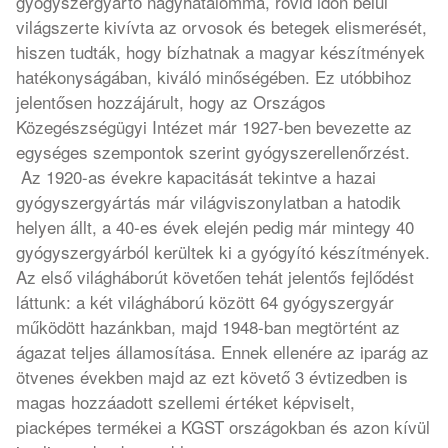
gyógyszergyártó nagyhatalommá, rövid időn belül
világszerte kivívta az orvosok és betegek elismerését,
hiszen tudták, hogy bízhatnak a magyar készítmények
hatékonyságában, kiváló minőségében. Ez utóbbihoz
jelentősen hozzájárult, hogy az Országos
Közegészségügyi Intézet már 1927-ben bevezette az
egységes szempontok szerint gyógyszerellenőrzést.
Az 1920-as évekre kapacitását tekintve a hazai
gyógyszergyártás már világviszonylatban a hatodik
helyen állt, a 40-es évek elején pedig már mintegy 40
gyógyszergyárból kerültek ki a gyógyító készítmények.
Az első világháborút követően tehát jelentős fejlődést
láttunk: a két világháború között 64 gyógyszergyár
működött hazánkban, majd 1948-ban megtörtént az
ágazat teljes államosítása. Ennek ellenére az iparág az
ötvenes években majd az ezt követő 3 évtizedben is
magas hozzáadott szellemi értéket képviselt,
piacképes termékei a KGST országokban és azon kívül