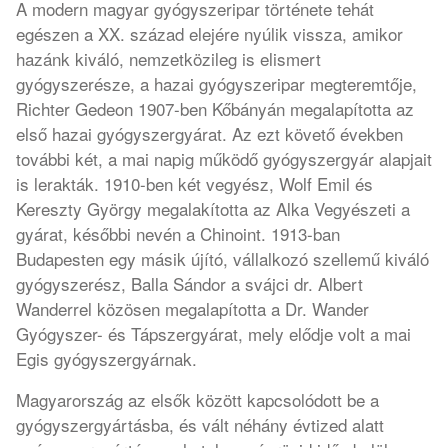
A modern magyar gyógyszeripar története tehát
egészen a XX. század elejére nyúlik vissza, amikor
hazánk kiváló, nemzetközileg is elismert
gyógyszerésze, a hazai gyógyszeripar megteremtője,
Richter Gedeon 1907-ben Kőbányán megalapította az
első hazai gyógyszergyárat. Az ezt követő években
további két, a mai napig működő gyógyszergyár alapjait
is lerakták. 1910-ben két vegyész, Wolf Emil és
Kereszty György megalakította az Alka Vegyészeti a
gyárat, későbbi nevén a Chinoint. 1913-ban
Budapesten egy másik újító, vállalkozó szellemű kiváló
gyógyszerész, Balla Sándor a svájci dr. Albert
Wanderrel közösen megalapította a Dr. Wander
Gyógyszer- és Tápszergyárat, mely elődje volt a mai
Egis gyógyszergyárnak.
Magyarország az elsők között kapcsolódott be a
gyógyszergyártásba, és vált néhány évtized alatt