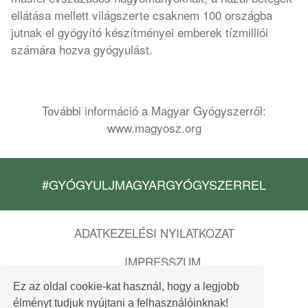
ellátása mellett világszerte csaknem 100 országba
jutnak el gyógyító készítményei emberek tízmilliói
számára hozva gyógyulást.
További információ a Magyar Gyógyszerről:
www.magyosz.org
#GYÓGYULJMAGYARGYÓGYSZERREL
ADATKEZELÉSI NYILATKOZAT
IMPRESSZUM
Ez az oldal cookie-kat használ, hogy a legjobb
FELHASZNÁLÁSI FELTÉTELEK
élményt tudjuk nyújtani a felhasználóinknak!