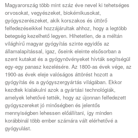
Magyarország több mint száz éve nevel ki tehetséges
orvosokat, vegyészeket, biokémikusokat,
gyógyszerészeket, akik korszakos és úttörő
felfedezéseikkel hozzájárultak ahhoz, hogy a legtöbb
betegség kezelhető legyen. Hihetetlen, de a méltán
világhírű magyar gyógyítás szinte egyidős az
államalapítással, igaz, őseink eleinte elsősorban a
szent kutakat és a gyógynövényeket hívták segítségül
egy-egy panasz kezelésére. Az 1800-as évek vége, az
1900-as évek eleje valóságos áttörést hozott a
gyógyítás és a gyógyszergyártás világában. Ekkor
kezdtek kialakulni azok a gyártási technológiák,
amelyek lehetővé tették, hogy az újonnan felfedezett
gyógyszereket jó minőségben és jelentős
mennyiségben lehessen előállítani, így minden
korábbinál több ember számára vált elérhetővé a
gyógyulást.