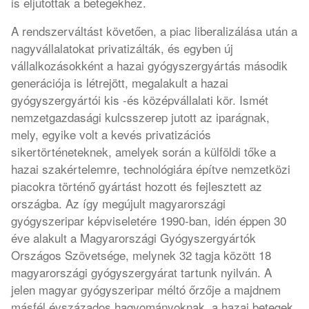
is eljutottak a betegekhez.
A rendszerváltást követően, a piac liberalizálása után a
nagyvállalatokat privatizálták, és egyben új
vállalkozásokként a hazai gyógyszergyártás második
generációja is létrejött, megalakult a hazai
gyógyszergyártói kis -és középvállalati kör. Ismét
nemzetgazdasági kulcsszerep jutott az iparágnak,
mely, egyike volt a kevés privatizációs
sikertörténeteknek, amelyek során a külföldi tőke a
hazai szakértelemre, technológiára építve nemzetközi
piacokra történő gyártást hozott és fejlesztett az
országba. Az így megújult magyarországi
gyógyszeripar képviseletére 1990-ban, idén éppen 30
éve alakult a Magyarországi Gyógyszergyártók
Országos Szövetsége, melynek 32 tagja között 18
magyarországi gyógyszergyárat tartunk nyilván. A
jelen magyar gyógyszeripar méltó őrzője a majdnem
másfél évszázados hagyományoknak, a hazai betegek