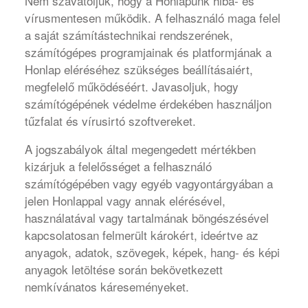
Nem szavatoljuk, hogy a Honlapunk hiba- és
vírusmentesen működik. A felhasználó maga felel
a saját számítástechnikai rendszerének,
számítógépes programjainak és platformjának a
Honlap eléréséhez szükséges beállításaiért,
megfelelő működéséért. Javasoljuk, hogy
számítógépének védelme érdekében használjon
tűzfalat és vírusirtó szoftvereket.
A jogszabályok által megengedett mértékben
kizárjuk a felelősséget a felhasználó
számítógépében vagy egyéb vagyontárgyában a
jelen Honlappal vagy annak elérésével,
használatával vagy tartalmának böngészésével
kapcsolatosan felmerült károkért, ideértve az
anyagok, adatok, szövegek, képek, hang- és képi
anyagok letöltése során bekövetkezett
nemkívánatos káreseményeket.