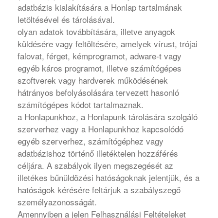
adatbázis kialakítására a Honlap tartalmának
letöltésével és tárolásával.
olyan adatok továbbítására, illetve anyagok
küldésére vagy feltöltésére, amelyek vírust, trójai
falovat, férget, kémprogramot, adware-t vagy
egyéb káros programot, illetve számítógépes
szoftverek vagy hardverek működésének
hátrányos befolyásolására tervezett hasonló
számítógépes kódot tartalmaznak.
a Honlapunkhoz, a Honlapunk tárolására szolgáló
szerverhez vagy a Honlapunkhoz kapcsolódó
egyéb szerverhez, számítógéphez vagy
adatbázishoz történő illetéktelen hozzáférés
céljára. A szabályok ilyen megszegését az
illetékes bűnüldözési hatóságoknak jelentjük, és a
hatóságok kérésére feltárjuk a szabályszegő
személyazonosságát.
Amennyiben a jelen Felhasználási Feltételeket