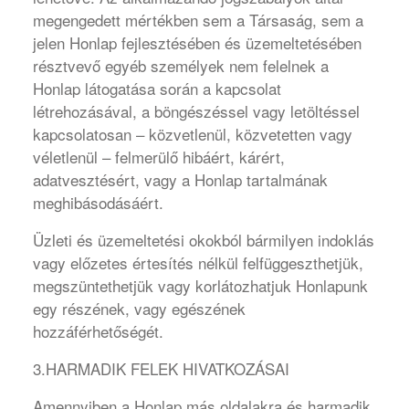
megengedett mértékben sem a Társaság, sem a
jelen Honlap fejlesztésében és üzemeltetésében
résztvevő egyéb személyek nem felelnek a
Honlap látogatása során a kapcsolat
létrehozásával, a böngészéssel vagy letöltéssel
kapcsolatosan – közvetlenül, közvetetten vagy
véletlenül – felmerülő hibáért, kárért,
adatvesztésért, vagy a Honlap tartalmának
meghibásodásáért.
Üzleti és üzemeltetési okokból bármilyen indoklás
vagy előzetes értesítés nélkül felfüggeszthetjük,
megszüntethetjük vagy korlátozhatjuk Honlapunk
egy részének, vagy egészének
hozzáférhetőségét.
3.HARMADIK FELEK HIVATKOZÁSAI
Amennyiben a Honlap más oldalakra és harmadik