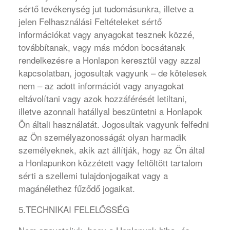
sértő tevékenység jut tudomásunkra, illetve a
jelen Felhasználási Feltételeket sértő
információkat vagy anyagokat tesznek közzé,
továbbítanak, vagy más módon bocsátanak
rendelkezésre a Honlapon keresztül vagy azzal
kapcsolatban, jogosultak vagyunk – de kötelesek
nem – az adott információt vagy anyagokat
eltávolítani vagy azok hozzáférését letiltani,
illetve azonnali hatállyal beszüntetni a Honlapok
Ön általi használatát. Jogosultak vagyunk felfedni
az Ön személyazonosságát olyan harmadik
személyeknek, akik azt állítják, hogy az Ön által
a Honlapunkon közzétett vagy feltöltött tartalom
sérti a szellemi tulajdonjogaikat vagy a
magánélethez fűződő jogaikat.
5.TECHNIKAI FELELŐSSÉG