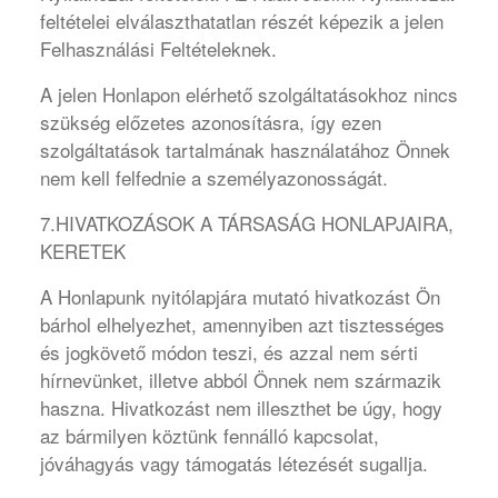
feltételei elválaszthatatlan részét képezik a jelen
Felhasználási Feltételeknek.
A jelen Honlapon elérhető szolgáltatásokhoz nincs
szükség előzetes azonosításra, így ezen
szolgáltatások tartalmának használatához Önnek
nem kell felfednie a személyazonosságát.
7.HIVATKOZÁSOK A TÁRSASÁG HONLAPJAIRA,
KERETEK
A Honlapunk nyitólapjára mutató hivatkozást Ön
bárhol elhelyezhet, amennyiben azt tisztességes
és jogkövető módon teszi, és azzal nem sérti
hírnevünket, illetve abból Önnek nem származik
haszna. Hivatkozást nem illeszthet be úgy, hogy
az bármilyen köztünk fennálló kapcsolat,
jóváhagyás vagy támogatás létezését sugallja.