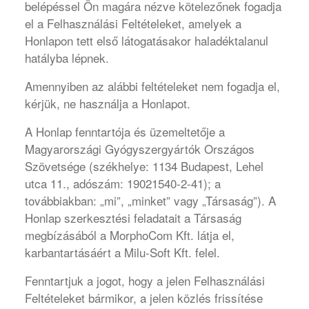
belépéssel Ön magára nézve kötelezőnek fogadja
el a Felhasználási Feltételeket, amelyek a
Honlapon tett első látogatásakor haladéktalanul
hatályba lépnek.
Amennyiben az alábbi feltételeket nem fogadja el,
kérjük, ne használja a Honlapot.
A Honlap fenntartója és üzemeltetője a
Magyarországi Gyógyszergyártók Országos
Szövetsége (székhelye: 1134 Budapest, Lehel
utca 11., adószám: 19021540-2-41); a
továbbiakban: „mi”, „minket” vagy „Társaság”). A
Honlap szerkesztési feladatait a Társaság
megbízásából a MorphoCom Kft. látja el,
karbantartásáért a Milu-Soft Kft. felel.
Fenntartjuk a jogot, hogy a jelen Felhasználási
Feltételeket bármikor, a jelen közlés frissítése