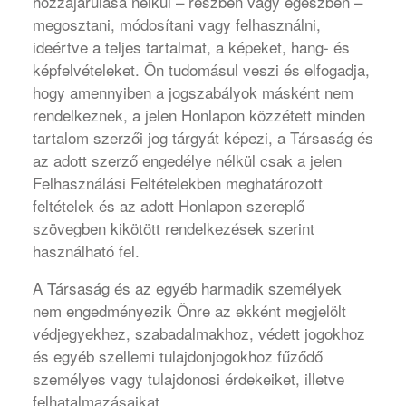
hozzájárulása nélkül – részben vagy egészben –
megosztani, módosítani vagy felhasználni,
ideértve a teljes tartalmat, a képeket, hang- és
képfelvételeket. Ön tudomásul veszi és elfogadja,
hogy amennyiben a jogszabályok másként nem
rendelkeznek, a jelen Honlapon közzétett minden
tartalom szerzői jog tárgyát képezi, a Társaság és
az adott szerző engedélye nélkül csak a jelen
Felhasználási Feltételekben meghatározott
feltételek és az adott Honlapon szereplő
szövegben kikötött rendelkezések szerint
használható fel.
A Társaság és az egyéb harmadik személyek
nem engedményezik Önre az ekként megjelölt
védjegyekhez, szabadalmakhoz, védett jogokhoz
és egyéb szellemi tulajdonjogokhoz fűződő
személyes vagy tulajdonosi érdekeiket, illetve
felhatalmazásaikat.