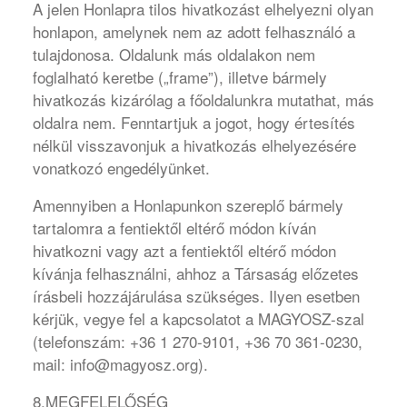
A jelen Honlapra tilos hivatkozást elhelyezni olyan
honlapon, amelynek nem az adott felhasználó a
tulajdonosa. Oldalunk más oldalakon nem
foglalható keretbe („frame”), illetve bármely
hivatkozás kizárólag a főoldalunkra mutathat, más
oldalra nem. Fenntartjuk a jogot, hogy értesítés
nélkül visszavonjuk a hivatkozás elhelyezésére
vonatkozó engedélyünket.
Amennyiben a Honlapunkon szereplő bármely
tartalomra a fentiektől eltérő módon kíván
hivatkozni vagy azt a fentiektől eltérő módon
kívánja felhasználni, ahhoz a Társaság előzetes
írásbeli hozzájárulása szükséges. Ilyen esetben
kérjük, vegye fel a kapcsolatot a MAGYOSZ-szal
(telefonszám: +36 1 270-9101, +36 70 361-0230,
mail: info@magyosz.org).
8.MEGFELELŐSÉG