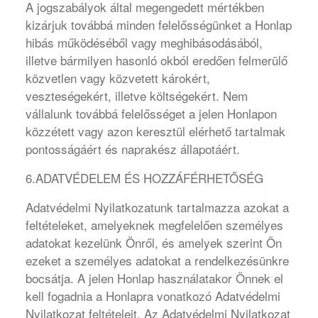
A jogszabályok által megengedett mértékben
kizárjuk továbbá minden felelősségünket a Honlap
hibás működéséből vagy meghibásodásából,
illetve bármilyen hasonló okból eredően felmerülő
közvetlen vagy közvetett károkért,
veszteségekért, illetve költségekért. Nem
vállalunk továbbá felelősséget a jelen Honlapon
közzétett vagy azon keresztül elérhető tartalmak
pontosságáért és naprakész állapotáért.
6.ADATVÉDELEM ÉS HOZZÁFÉRHETŐSÉG
Adatvédelmi Nyilatkozatunk tartalmazza azokat a
feltételeket, amelyeknek megfelelően személyes
adatokat kezelünk Önről, és amelyek szerint Ön
ezeket a személyes adatokat a rendelkezésünkre
bocsátja. A jelen Honlap használatakor Önnek el
kell fogadnia a Honlapra vonatkozó Adatvédelmi
Nyilatkozat feltételeit. Az Adatvédelmi Nyilatkozat