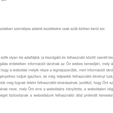
olatban személyes adatok kezelésére csak szűk körben kerül sor.
 sütik olyan kis adatfájlok (a kiszolgáló és felhasználó között cserél
gálás érdekében információt tárolnak az Ön webes keresőjén, mely ál
 hogy a weboldal melyik része a legnépszerűbb, mert információt táro
nyeihez tudjuk igazítani, és még teljesebb felhasználói élményt tudun
ók meg fognak felelni felhasználói elvárásainak (anélkül, hogy Önt s
alnak neve, mely Önt erre a weboldalra irányította, a weboldalon vé
éget biztosítanak a weboldalunk felhasználói által preferált keresés