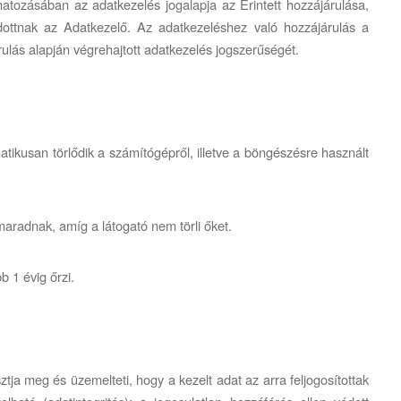
tozásában az adatkezelés jogalapja az Érintett hozzájárulása,
adottnak az Adatkezelő. Az adatkezeléshez való hozzájárulás a
ulás alapján végrehajtott adatkezelés jogszerűségét.
tikusan törlődik a számítógépről, illetve a böngészésre használt
aradnak, amíg a látogató nem törli őket.
 1 évig őrzi.
ja meg és üzemelteti, hogy a kezelt adat az arra feljogosítottak