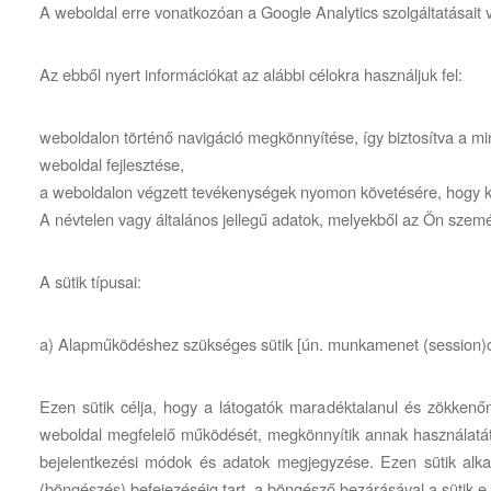
A weboldal erre vonatkozóan a Google Analytics szolgáltatásait ve
Az ebből nyert információkat az alábbi célokra használjuk fel:
weboldalon történő navigáció megkönnyítése, így biztosítva a mi
weboldal fejlesztése,
a weboldalon végzett tevékenységek nyomon követésére, hogy kife
A névtelen vagy általános jellegű adatok, melyekből az Ön szem
A sütik típusai:
a) Alapműködéshez szükséges sütik [ún. munkamenet (session)c
Ezen sütik célja, hogy a látogatók maradéktalanul és zökkenőm
weboldal megfelelő működését, megkönnyítik annak használatát, é
bejelentkezési módok és adatok megjegyzése. Ezen sütik alka
(böngészés) befejezéséig tart, a böngésző bezárásával a sütik e 