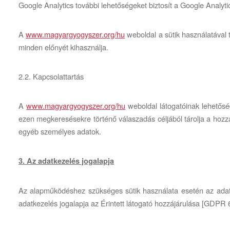
Google Analytics további lehetőségeket biztosít a Google Analytic
A
www.magyargyogyszer.org/hu
weboldal a sütik használatával
minden előnyét kihasználja.
2.2. Kapcsolattartás
A
www.magyargyogyszer.org/hu
weboldal látogatóinak lehetős
ezen megkeresésekre történő válaszadás céljából tárolja a hozzá
egyéb személyes adatok.
3. Az adatkezelés jogalapja
Az alapműködéshez szükséges sütik használata esetén az adatke
adatkezelés jogalapja az Érintett látogató hozzájárulása [GDPR 