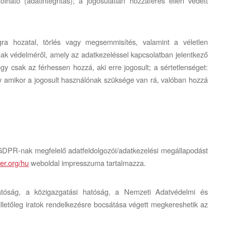
olható (adatintegritás); a jogosulatlan hozzáférés ellen védett
ra hozatal, törlés vagy megsemmisítés, valamint a véletlen
k védelméről, amely az adatkezeléssel kapcsolatban jelentkező
 csak az férhessen hozzá, aki erre jogosult; a sértetlenséget:
gy amikor a jogosult használónak szüksége van rá, valóban hozzá
a GDPR-nak megfelelő adatfeldolgozói/adatkezelési megállapodást
r.org/hu
weboldal impresszuma tartalmazza.
atóság, a közigazgatási hatóság, a Nemzeti Adatvédelmi és
lletőleg iratok rendelkezésre bocsátása végett megkereshetik az