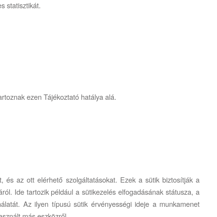
 statisztikát.
rtoznak ezen Tájékoztató hatálya alá.
s az ott elérhető szolgáltatásokat. Ezek a sütik biztosítják a
ól. Ide tartozik például a sütikezelés elfogadásának státusza, a
latát. Az ilyen típusú sütik érvényességi ideje a munkamenet
használt más eszközről.