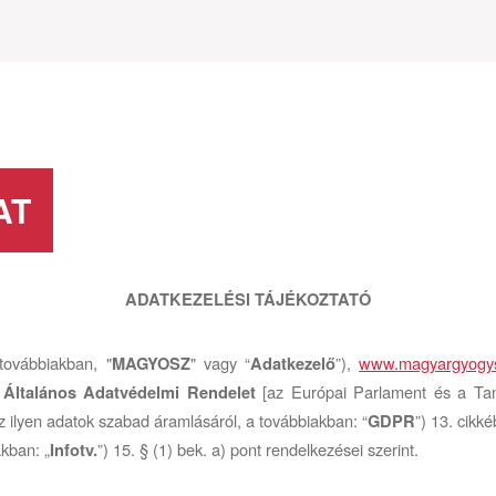
AT
ADATKEZELÉSI TÁJÉKOZTATÓ
ovábbiakban, "
" vagy “
”),
www.magyargyogys
MAGYOSZ
Adatkezelő
z
[az Európai Parlament és a Ta
Általános Adatvédelmi Rendelet
 ilyen adatok szabad áramlásáról, a továbbiakban: “
”) 13. cikk
GDPR
kban: „
”) 15. § (1) bek. a) pont rendelkezései szerint.
Infotv.