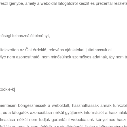
szi igénybe, amely a weboldal látogatóiról készít és prezentál részletes
nőségi felhasználói élményt,
jezetten az Önt érdeklő, releváns ajánlatokat juttathassuk el.
élye nem azonosítható, nem minősülnek személyes adatnak, így nem ta
ookie-k]
entesen böngészhessék a weboldalt, használhassák annak funkcióit, é
s a látogatók azonosítása nélkül gyűjtenek információt a használatár
lmazása nélkül nem tudjuk garantálni weboldalunk kényelmes haszná
fajtája automatikusan törlődik a számítógépről, illetve a böngészésre 