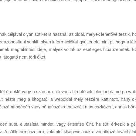
ak céljával olyan sütiket is használ az oldal, melyek lehetővé teszik,
azonosítani senkit, olyan információkat gyűjtenek, mint pl. hogy a lát
netek megtekintési ideje, melyek voltak az esetleges hibaüzenetek. E
átogató nem törli őket.
atót érdeklő vagy a számára releváns hirdetések jelenjenek meg a we
alt nézte meg a látogató, a weboldal mely részére kattintott, hány ol
ató számítógépén vagy böngészésre használt más eszközén, annak böng
en sütit, elutasítsa mindet, vagy értesítse Önt, ha süti érkezik a 
z. A sütik természetére, valamint kikapcsolásukra vonatkozó további i