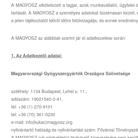
A MAGYOSZ elkötelezett a tagjai, azok munkavállalói, ügyfelei é
tartását. A MAGYOSZ a személyes adatokat bizalmasan kezeli, é
a jelen tájékoztatót időről időre felülvizsgálja, és ennek eredmé
A MAGYOSZ az alábbiak szerint jár el adatkezelése során:
1. Az Adatkezelő adatai:
Magyarországi Gyógyszergyártók Országos Szövetsége
székhely: 1134 Budapest, Lehel u. 11.,
adószám: 19021540-2-41,
tel: +36 (1) 270-9101
tel: +36 (70) 361-0230
e-mail:
info(kukac)magyosz.org
nyilvántartó hatóság és nyilvántartási szám: Fővárosi Törvénysz
A MAGYOSZ-nál adatvédelmi tisztviselő kinevezésére nem került