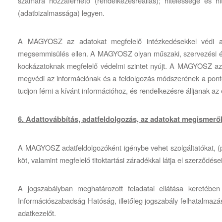
számára hozzáférhető (rendelkezésreállás); hitelessége és hite
(adatbizalmassága) legyen.
A MAGYOSZ az adatokat megfelelő intézkedésekkel védi a jo
megsemmisülés ellen. A MAGYOSZ olyan műszaki, szervezési és 
kockázatoknak megfelelő védelmi szintet nyújt. A MAGYOSZ az a
megvédi az információnak és a feldolgozás módszerének a pontos
tudjon férni a kívánt információhoz, és rendelkezésre álljanak az
6. Adattovábbítás, adatfeldolgozás, az adatokat megismerő
A MAGYOSZ adatfeldolgozóként igénybe vehet szolgáltatókat, (pl
köt, valamint megfelelő titoktartási záradékkal látja el szerződés
A jogszabályban meghatározott feladatai ellátása keretéb
Információszabadság Hatóság, illetőleg jogszabály felhatalmazá
adatkezelőt.