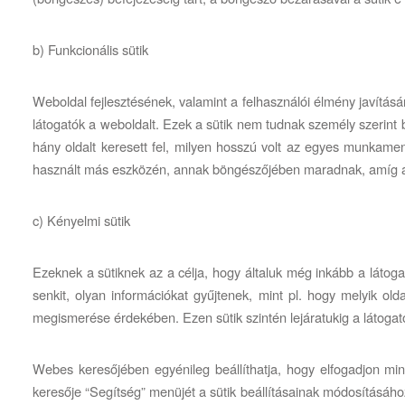
b) Funkcionális sütik
Weboldal fejlesztésének, valamint a felhasználói élmény javításán
látogatók a weboldalt. Ezek a sütik nem tudnak személy szerint be
hány oldalt keresett fel, milyen hosszú volt az egyes munkame
használt más eszközén, annak böngészőjében maradnak, amíg a l
c) Kényelmi sütik
Ezeknek a sütiknek az a célja, hogy általuk még inkább a látog
senkit, olyan információkat gyűjtenek, mint pl. hogy melyik old
megismerése érdekében. Ezen sütik szintén lejáratukig a látog
Webes keresőjében egyénileg beállíthatja, hogy elfogadjon mind
keresője “Segítség” menüjét a sütik beállításainak módosításáho