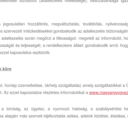
lesítése biztosított (adatkezelés hitelessége); változatlansága igaz
gosulatlan hozzáférés, megváltoztatás, továbbítás, nyilvánosság
szervezeti intézkedésekkel gondoskodik az adatkezelés biztonságána
datkezelés során megőrzi a titkosságot: megvédi az információt, hogy
ságát és teljességét; a rendelkezésre állást: gondoskodik arról, ho
 ezzel kapcsolatos eszközök.
k köre
. honlap üzemeltetése, tárhely szolgáltatás) amely szolgáltatókkal 
eit. Az ezzel kapcsolatos részletes információkat a
www.magyargyogysze
en a bíróság, az ügyész, a nyomozó hatóság, a szabálysértési h
sa alapján más szervek tájékoztatás adása, adatok közlése, átadása, i