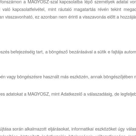
telefonszámon a MAGYOSZ-szal kapcsolatba lépő személyek adatai vona
 való kapcsolatfelvétel, mint ráutaló magatartás révén tekint meg
n visszavonható, ez azonban nem érinti a visszavonás előtt a hozzájár
s befejezéséig tart, a böngésző bezárásával a sütik e fajtája automa
ógépén vagy böngészésre használt más eszközén, annak böngészőjében m
s adatokat a MAGYOSZ, mint Adatkezelő a válaszadásig, de legfeljebb
a során alkalmazott eljárásokat, informatikai eszközöket úgy választ