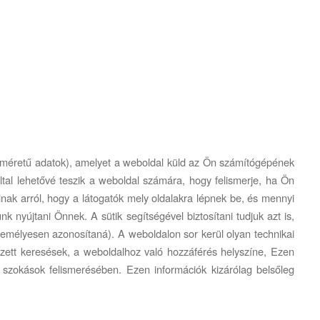
t kisméretű adatok), amelyet a weboldal küld az Ön számítógépének
tal lehetővé teszik a weboldal számára, hogy felismerje, ha Ön
lnak arról, hogy a látogatók mely oldalakra lépnek be, és mennyi
k nyújtani Önnek. A sütik segítségével biztosítani tudjuk azt is,
zemélyesen azonosítaná). A weboldalon sor kerül olyan technikai
gzett keresések, a weboldalhoz való hozzáférés helyszíne, Ezen
i szokások felismerésében. Ezen információk kizárólag belsőleg