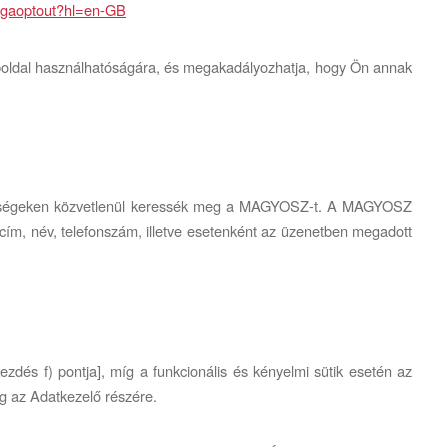
e/gaoptout?hl=en-GB
eboldal használhatóságára, és megakadályozhatja, hogy Ön annak
rhetőségeken közvetlenül keressék meg a MAGYOSZ-t. A MAGYOSZ
 cím, név, telefonszám, illetve esetenként az üzenetben megadott
dés f) pontja], míg a funkcionális és kényelmi sütik esetén az
eg az Adatkezelő részére.