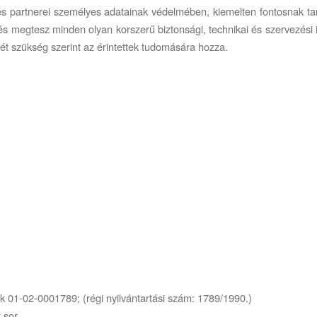
s partnerei személyes adatainak védelmében, kiemelten fontosnak tart
s megtesz minden olyan korszerű biztonsági, technikai és szervezési
nyét szükség szerint az érintettek tudomására hozza.
ék 01-02-0001789; (régi nyilvántartási szám: 1789/1990.)
 sor.