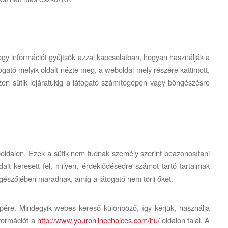
 hogy információt gyűjtsök azzal kapcsolatban, hogyan használják a
ogató melyik oldalt nézte meg, a weboldal mely részére kattintott,
zen sütik lejáratukig a látogató számítógépén vagy böngészésre
boldalon. Ezek a sütik nem tudnak személy szerint beazonosítani
dalt keresett fel, milyen, érdeklődésedre számot tartó tartalmak
észőjében maradnak, amíg a látogató nem törli őket.
gépére. Mindegyik webes kereső különböző, így kérjük, használja
nformációt a
http://www.youronlinechoices.com/hu/
oldalon talál. A