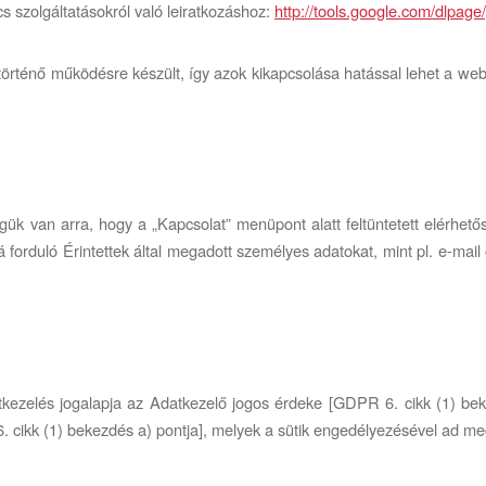
s szolgáltatásokról való leiratkozáshoz:
http://tools.google.com/dlpag
 történő működésre készült, így azok kikapcsolása hatással lehet a w
égük van arra, hogy a „Kapcsolat” menüpont alatt feltüntetett elé
 forduló Érintettek által megadott személyes adatokat, mint pl. e-mail
zelés jogalapja az Adatkezelő jogos érdeke [GDPR 6. cikk (1) bekez
6. cikk (1) bekezdés a) pontja], melyek a sütik engedélyezésével ad m