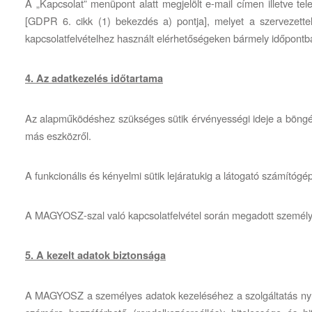
A „Kapcsolat” menüpont alatt megjelölt e-mail címen illetve 
[GDPR 6. cikk (1) bekezdés a) pontja], melyet a szervezettel
kapcsolatfelvételhez használt elérhetőségeken bármely időpontba
4. Az adatkezelés időtartama
Az alapműködéshez szükséges sütik érvényességi ideje a böngészé
más eszközről.
A funkcionális és kényelmi sütik lejáratukig a látogató számít
A MAGYOSZ-szal való kapcsolatfelvétel során megadott személye
5. A kezelt adatok biztonsága
A MAGYOSZ a személyes adatok kezeléséhez a szolgáltatás nyújtás