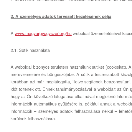
2. A személyes adatok tervezett kezelésének célja
A
www.magyargyogyszer.org/hu
weboldal üzemeltetésével kapcs
2.1. Sütik használata
A weboldal bizonyos területein használunk sütiket (cookiekat). A
merevlemezére és böngészőjébe. A sütik a testreszabott kiszol
korábban azt már meglátogatta, illetve segítenek beazonosítani,
időt töltenek ott. Ennek tanulmányozásával a weboldalt az Ön igé
hogy az Ön következő látogatása alkalmával megjelenő informáci
információk automatikus gyűjtésére is, például annak a webold
információk – személyes adatok felhasználása nélkül – lehetős
kerülnek felhasználásra.