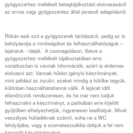
gyógyszerhez mellékelt betegtájékoztató elolvasásáról
az orvos vagy gyógyszerész által javasolt adagolásról.
Ritkán esik szó a gyógyszerek tárolásáról, pedig ez is
befolyásolja a minőségüket és felhasználhatóságuk –
lejáratuk - idejét. A csomagoláson, illetve a
gyógyszerhez mellékelt tájékoztatóban erre
vonatkozóan is vannak információk, ezért is érdemes
elolvasni azt. Vannak hűtést igényló készítmények,
mint például az inzulin, ezeket mindig a hűtőbe tegyük,
különben használhatatlanná válik. A lejárati időt
ellenőrizzük rendszeresen, és ha már nem tudjuk
felhasználni a készítményt, a patikában erre kijelölt
gyűjtőben elhelyezhetjük, ingyenesen leadhatjuk. Mivel
veszélyes hulladéknak számít, soha ne a WC
lefolyójába, vagy a szemeteszsákba dobjuk a fel nem
használt készítményeket.