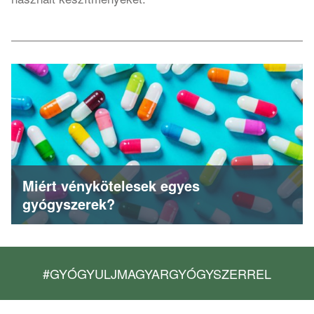
Miért vénykötelesek egyes
gyógyszerek?
#GYÓGYULJMAGYARGYÓGYSZERREL