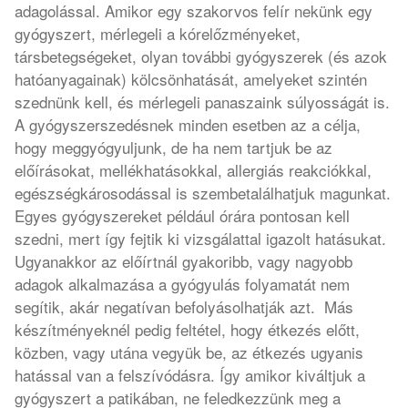
adagolással. Amikor egy szakorvos felír nekünk egy
gyógyszert, mérlegeli a kórelőzményeket,
társbetegségeket, olyan további gyógyszerek (és azok
hatóanyagainak) kölcsönhatását, amelyeket szintén
szednünk kell, és mérlegeli panaszaink súlyosságát is.
A gyógyszerszedésnek minden esetben az a célja,
hogy meggyógyuljunk, de ha nem tartjuk be az
előírásokat, mellékhatásokkal, allergiás reakciókkal,
egészségkárosodással is szembetalálhatjuk magunkat.
Egyes gyógyszereket például órára pontosan kell
szedni, mert így fejtik ki vizsgálattal igazolt hatásukat.
Ugyanakkor az előírtnál gyakoribb, vagy nagyobb
adagok alkalmazása a gyógyulás folyamatát nem
segítik, akár negatívan befolyásolhatják azt. Más
készítményeknél pedig feltétel, hogy étkezés előtt,
közben, vagy utána vegyük be, az étkezés ugyanis
hatással van a felszívódásra. Így amikor kiváltjuk a
gyógyszert a patikában, ne feledkezzünk meg a