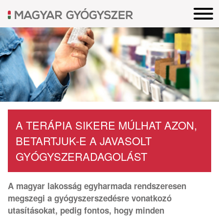
A TERÁPIA SIKERE MÚLHAT AZON,
BETARTJUK-E A JAVASOLT
GYÓGYSZERADAGOLÁST
A magyar lakosság egyharmada rendszeresen
megszegi a gyógyszerszedésre vonatkozó
utasításokat, pedig fontos, hogy minden