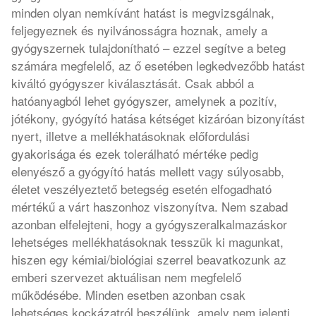
minden olyan nemkívánt hatást is megvizsgálnak,
feljegyeznek és nyilvánosságra hoznak, amely a
gyógyszernek tulajdonítható – ezzel segítve a beteg
számára megfelelő, az ő esetében legkedvezőbb hatást
kiváltó gyógyszer kiválasztását. Csak abból a
hatóanyagból lehet gyógyszer, amelynek a pozitív,
jótékony, gyógyító hatása kétséget kizáróan bizonyítást
nyert, illetve a mellékhatásoknak előfordulási
gyakorisága és ezek tolerálható mértéke pedig
elenyésző a gyógyító hatás mellett vagy súlyosabb,
életet veszélyeztető betegség esetén elfogadható
mértékű a várt haszonhoz viszonyítva. Nem szabad
azonban elfelejteni, hogy a gyógyszeralkalmazáskor
lehetséges mellékhatásoknak tesszük ki magunkat,
hiszen egy kémiai/biológiai szerrel beavatkozunk az
emberi szervezet aktuálisan nem megfelelő
működésébe. Minden esetben azonban csak
lehetséges kockázatról beszélünk, amely nem jelenti