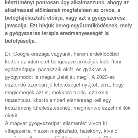
készítményt pontosan úgy alkalmazzunk, ahogy az
alkalmazási előírásnak megfelelően az orvos, a
betegtájékoztató előírja, vagy azt a gyógyszerész
javasolja. Ezt hívjuk beteg-együttműködésnek, mely
a gyógyszeres terápia eredményességét is
befolyásolja.
Dr. Google országa vagyunk, három érdeklődőből
ketten az internetet böngészve próbálják kideríteni
egészségügyi panaszaik okát, és gyakran a
gyógymódot is maguk „találják meg”. A 2020-as
esztendő azonban jó lehetőséget nyújtott arra, hogy
megismerjék azt is, mekkora tudás, szakmai
tapasztalat, kitartó emberi elszántság kell egy
készítmény kifejlesztéséhez, megmentve ezzel milliók
életét.
A magyar gyógyszeripar elismerést vívott ki
világszerte, hiszen megbízható, hatékony, kiváló