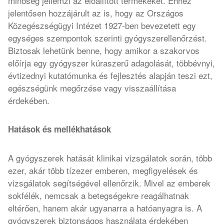
minőség jellemzi az előállított termékeket. Ehhez
jelentősen hozzájárult az is, hogy az Országos
Közegészségügyi Intézet 1927-ben bevezetett egy
egységes szempontok szerinti gyógyszerellenőrzést.
Biztosak lehetünk benne, hogy amikor a szakorvos
előírja egy gyógyszer kúraszerű adagolását, többévnyi,
évtizednyi kutatómunka és fejlesztés alapján teszi ezt,
egészségünk megőrzése vagy visszaállítása
érdekében.
Hatások és mellékhatások
A gyógyszerek hatását klinikai vizsgálatok során, több
ezer, akár több tízezer emberen, megfigyelések és
vizsgálatok segítségével ellenőrzik. Mivel az emberek
sokfélék, nemcsak a betegségekre reagálhatnak
eltérően, hanem akár ugyanarra a hatóanyagra is. A
gyógyszerek biztonságos használata érdekében