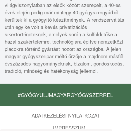
világviszonylatban az elsők között szerepelt, a 40-es
évek elején pedig már mintegy 40 gyógyszergyárból
kerültek ki a gyógyító készítmények. A rendszerváltás
után egyike volt a kevés privatizációs
sikertörténeteknek, amelyek során a külföldi tőke a
hazai szakértelemre, technológiára építve nemzetközi
piacokra történő gyártást hozott az országba. A jelen
magyar gyógyszeripar méltó őrzője a majdnem másfél
évszázados hagyományoknak, bizalom, gondoskodás,
tradíció, minőség és hatékonyság jellemzi.
#GYÓGYULJMAGYARGYÓGYSZERREL
ADATKEZELÉSI NYILATKOZAT
IMPRESSZUM